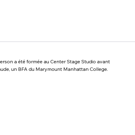
derson a été formée au Center Stage Studio avant
laude, un BFA du Marymount Manhattan College.
sé avec le Parsons Dance Company, parcourant le
t plus de dix ans les œuvres emblématiques telles
er de David Parsons et Takedeme de Robert Battle.
a, au Stars of American Ballet à Santa Fe et au Berliner
lm oscarisé L'Étrange histoire de Benjamin Button et
ng With The Stars. Elle a fait la couverture et a été