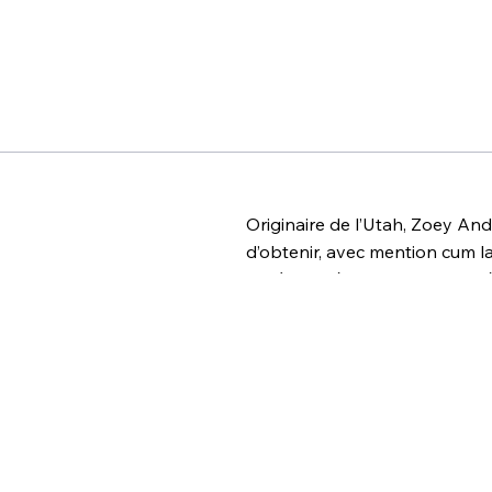
Originaire de l’Utah, Zoey An
d’obtenir, avec mention cum 
Après ses études, elle a dan
monde et interprétant pendan
que Caught et Balance of Pow
Elle a été soliste au Titas Gal
Bar Gala en Allemagne.
Zoey s'est produite dans le fi
dans des épisodes web de Danci