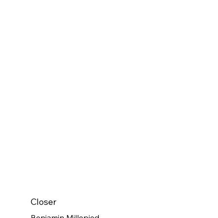
Closer
Benjamin Millepied