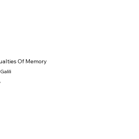
ualties Of Memory
 Galili
8