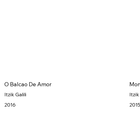
O Balcao De Amor
Mon
Itzik Galili
Itzik
2016
201