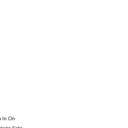
o In On
etano Soto