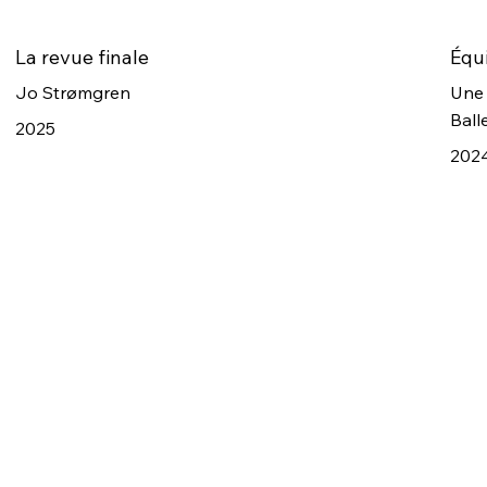
La revue finale
Équi
Jo Strømgren
Une 
Ball
2025
202