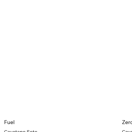
Fuel
Zer
Cayetano Soto
Cay