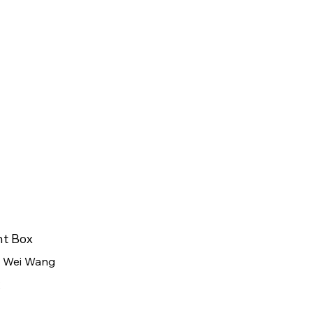
ht Box
 Wei Wang
2